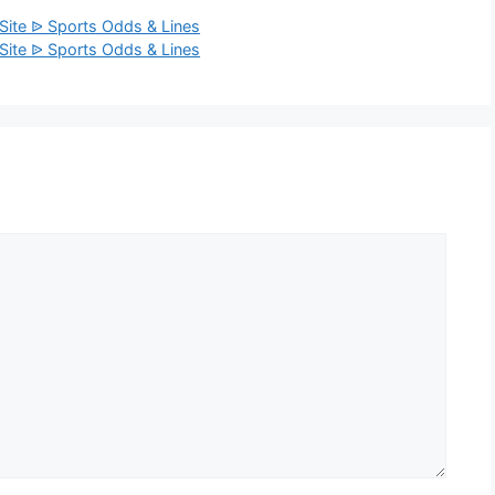
 Site ᐉ Sports Odds & Lines
 Site ᐉ Sports Odds & Lines