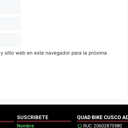
 y sitio web en este navegador para la próxima
SUSCRIBETE
QUAD BIKE CUSCO 
Nombre:
RUC: 20602875980