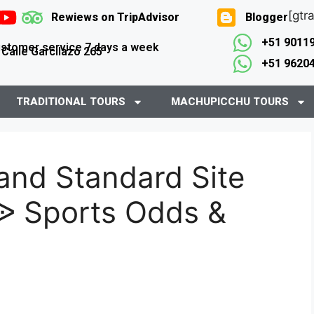
[gtr
Rewiews on TripAdvisor
Blogger
+51 9011
ustomer service 7 days a week
Calle Garcilazo 265
+51 9620
TRADITIONAL TOURS
MACHUPICCHU TOURS
land Standard Site
 ᐉ Sports Odds &