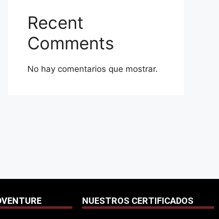
Recent
Comments
No hay comentarios que mostrar.
ADVENTURE
NUESTROS CERTIFICADOS