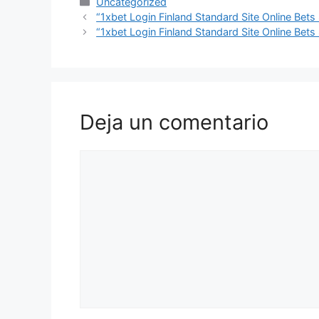
Uncategorized
“1xbet Login Finland Standard Site Online Bets
“1xbet Login Finland Standard Site Online Bets
Deja un comentario