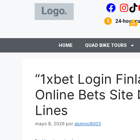
24-hour c
HOME
QUAD BIKE TOURS
“1xbet Login Fin
Online Bets Site
Lines
mayo 8, 2026
por
alumno8003