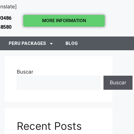
anslate]
93486
MORE INFORMATION
48580
PERU PACKAGES
BLOG
Buscar
Buscar
Recent Posts