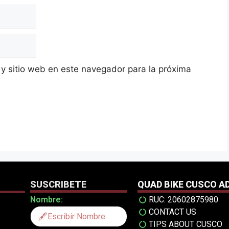
 y sitio web en este navegador para la próxima
SUSCRIBETE
QUAD BIKE CUSCO 
Nombre:
RUC: 20602875980
CONTACT US
TIPS ABOUT CUSCO