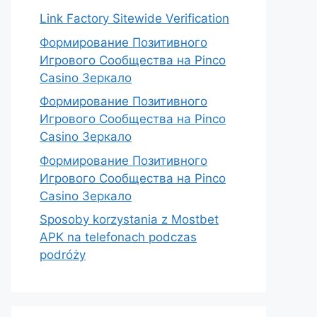
Link Factory Sitewide Verification
Формирование Позитивного
Игрового Сообщества на Pinco
Casino Зеркало
Формирование Позитивного
Игрового Сообщества на Pinco
Casino Зеркало
Формирование Позитивного
Игрового Сообщества на Pinco
Casino Зеркало
Sposoby korzystania z Mostbet
APK na telefonach podczas
podróży