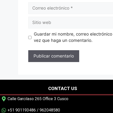
Guardar mi nombre, correo electrónico
vez que haga un comentario.
CONTACT US
Calle Garcilaso 265 Office 3 Cusco
+51 901193486 / 962048580