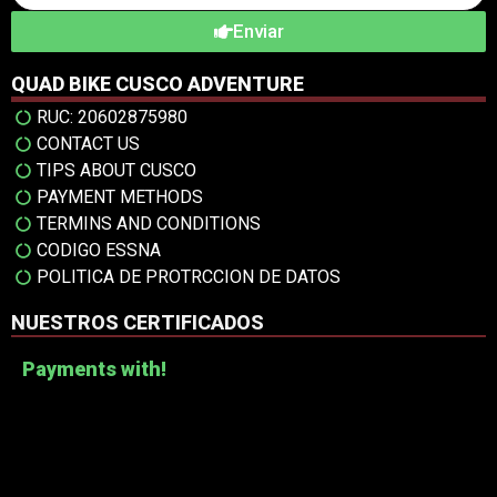
Enviar
QUAD BIKE CUSCO ADVENTURE
RUC: 20602875980
CONTACT US
TIPS ABOUT CUSCO
PAYMENT METHODS
TERMINS AND CONDITIONS
CODIGO ESSNA
POLITICA DE PROTRCCION DE DATOS
NUESTROS CERTIFICADOS
Payments with!