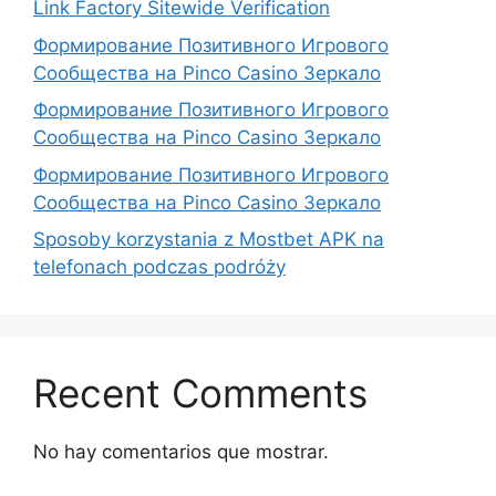
Link Factory Sitewide Verification
Формирование Позитивного Игрового
Сообщества на Pinco Casino Зеркало
Формирование Позитивного Игрового
Сообщества на Pinco Casino Зеркало
Формирование Позитивного Игрового
Сообщества на Pinco Casino Зеркало
Sposoby korzystania z Mostbet APK na
telefonach podczas podróży
Recent Comments
No hay comentarios que mostrar.