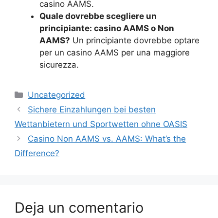
casino AAMS.
Quale dovrebbe scegliere un
principiante: casino AAMS o Non
AAMS?
Un principiante dovrebbe optare
per un casino AAMS per una maggiore
sicurezza.
Uncategorized
Sichere Einzahlungen bei besten
Wettanbietern und Sportwetten ohne OASIS
Casino Non AAMS vs. AAMS: What’s the
Difference?
Deja un comentario