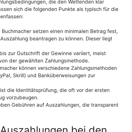
hlungsbedingungen, die den Wettenden klar
sen sich die folgenden Punkte als typisch für die
enfassen:
 Buchmacher setzen einen minimalen Betrag fest,
 Auszahlung beantragen zu können. Dieser liegt
is zur Gutschrift der Gewinne variiert, meist
 von der gewählten Zahlungsmethode.
macher können verschiedene Zahlungsmethoden
ayPal, Skrill) und Banküberweisungen zur
ist die Identitätsprüfung, die oft vor der ersten
rug vorzubeugen.
ben Gebühren auf Auszahlungen, die transparent
n Auszahlungen bei den