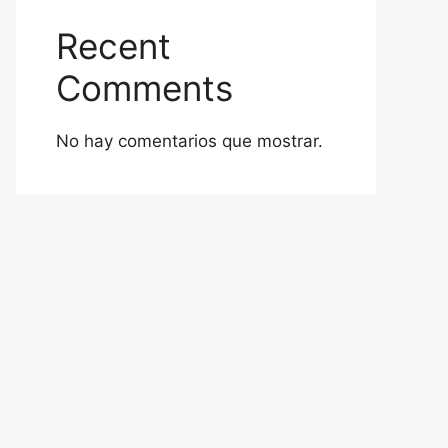
Recent
Comments
No hay comentarios que mostrar.