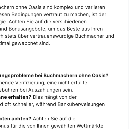
hern ohne Oasis sind komplex und variieren
iesen Bedingungen vertraut zu machen, ist der
egie. Achten Sie auf die verschiedenen
und Bonusangebote, um das Beste aus Ihren
ich stets über vertrauenswürdige Buchmacher und
ptimal gewappnet sind.
lungsprobleme bei Buchmachern ohne Oasis?
nde Verifizierung, eine nicht erfüllte
bühren bei Auszahlungen sein.
nne erhalten?
Dies hängt von der
nd oft schneller, während Banküberweisungen
boten achten?
Achten Sie auf die
us für die von Ihnen gewählten Wettmärkte