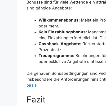
Bonusse sind für viele Wettende ein attrak
sind gängige Angebote:
Willkommensbonus:
Meist ein Pro
oder mehr.
Kein Einzahlungsbonus:
Manchmal 
eine Einzahlung erforderlich ist. Di
Cashback-Angebote:
Rückerstattu
Prozentsatz.
Treueprogramme:
Belohnungen für
oder exklusive Angebote umfassen
Die genauen Bonusbedingungen sind wich
insbesondere die Anforderungen hinsicht
oasis
.
Fazit