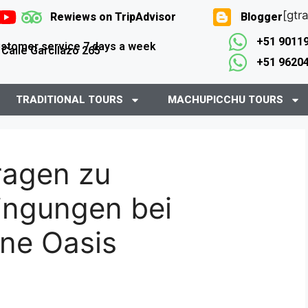
[gtr
Rewiews on TripAdvisor
Blogger
+51 9011
ustomer service 7 days a week
Calle Garcilazo 265
+51 9620
TRADITIONAL TOURS
MACHUPICCHU TOURS
ragen zu
ingungen bei
ne Oasis