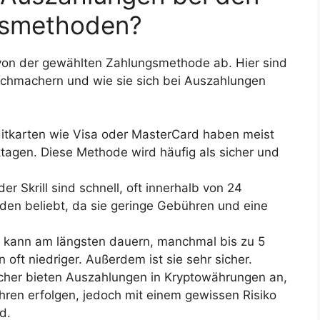
gsmethoden?
von der gewählten Zahlungsmethode ab. Hier sind
chmachern und wie sie sich bei Auszahlungen
itkarten wie Visa oder MasterCard haben meist
tagen. Diese Methode wird häufig als sicher und
 Skrill sind schnell, oft innerhalb von 24
den beliebt, da sie geringe Gebühren und eine
kann am längsten dauern, manchmal bis zu 5
oft niedriger. Außerdem ist sie sehr sicher.
her bieten Auszahlungen in Kryptowährungen an,
hren erfolgen, jedoch mit einem gewissen Risiko
d.