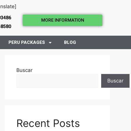
anslate]
93486
MORE INFORMATION
48580
PERU PACKAGES
BLOG
Buscar
Buscar
Recent Posts