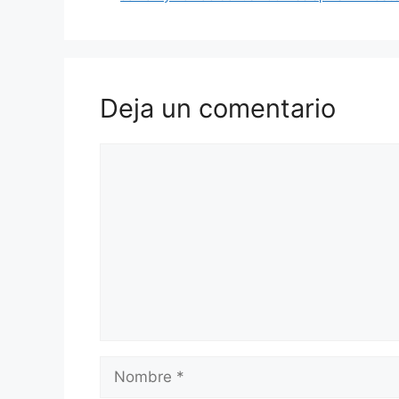
Deja un comentario