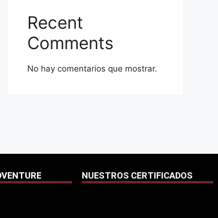
Recent
Comments
No hay comentarios que mostrar.
ADVENTURE
NUESTROS CERTIFICADOS