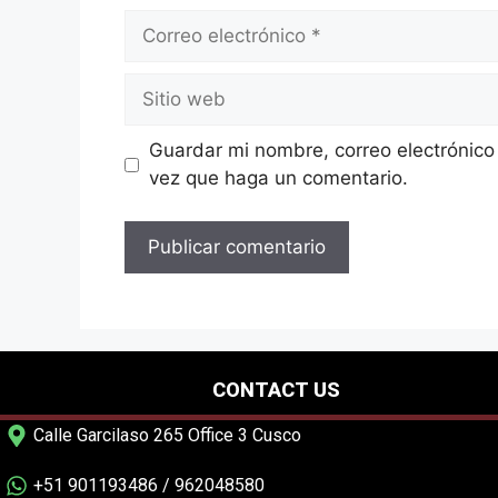
Guardar mi nombre, correo electrónico
vez que haga un comentario.
CONTACT US
Calle Garcilaso 265 Office 3 Cusco
+51 901193486 / 962048580