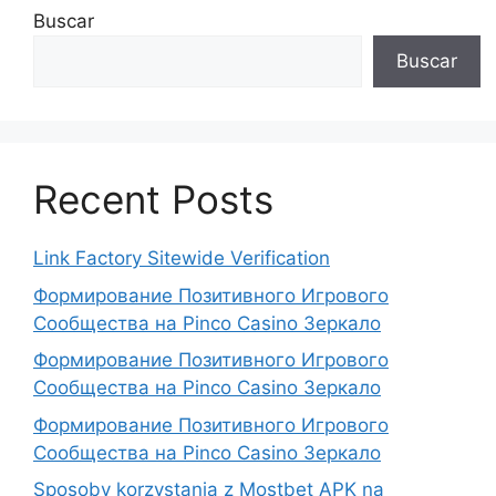
Buscar
Buscar
Recent Posts
Link Factory Sitewide Verification
Формирование Позитивного Игрового
Сообщества на Pinco Casino Зеркало
Формирование Позитивного Игрового
Сообщества на Pinco Casino Зеркало
Формирование Позитивного Игрового
Сообщества на Pinco Casino Зеркало
Sposoby korzystania z Mostbet APK na