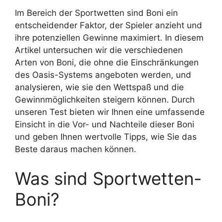
Im Bereich der Sportwetten sind Boni ein
entscheidender Faktor, der Spieler anzieht und
ihre potenziellen Gewinne maximiert. In diesem
Artikel untersuchen wir die verschiedenen
Arten von Boni, die ohne die Einschränkungen
des Oasis-Systems angeboten werden, und
analysieren, wie sie den Wettspaß und die
Gewinnmöglichkeiten steigern können. Durch
unseren Test bieten wir Ihnen eine umfassende
Einsicht in die Vor- und Nachteile dieser Boni
und geben Ihnen wertvolle Tipps, wie Sie das
Beste daraus machen können.
Was sind Sportwetten-
Boni?