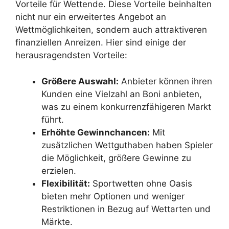
Vorteile für Wettende. Diese Vorteile beinhalten
nicht nur ein erweitertes Angebot an
Wettmöglichkeiten, sondern auch attraktiveren
finanziellen Anreizen. Hier sind einige der
herausragendsten Vorteile:
Größere Auswahl:
Anbieter können ihren
Kunden eine Vielzahl an Boni anbieten,
was zu einem konkurrenzfähigeren Markt
führt.
Erhöhte Gewinnchancen:
Mit
zusätzlichen Wettguthaben haben Spieler
die Möglichkeit, größere Gewinne zu
erzielen.
Flexibilität:
Sportwetten ohne Oasis
bieten mehr Optionen und weniger
Restriktionen in Bezug auf Wettarten und
Märkte.