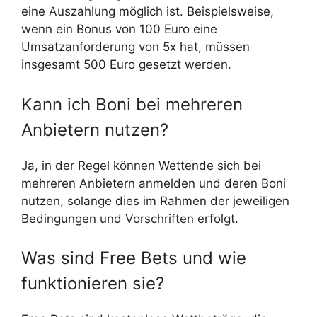
eine Auszahlung möglich ist. Beispielsweise,
wenn ein Bonus von 100 Euro eine
Umsatzanforderung von 5x hat, müssen
insgesamt 500 Euro gesetzt werden.
Kann ich Boni bei mehreren
Anbietern nutzen?
Ja, in der Regel können Wettende sich bei
mehreren Anbietern anmelden und deren Boni
nutzen, solange dies im Rahmen der jeweiligen
Bedingungen und Vorschriften erfolgt.
Was sind Free Bets und wie
funktionieren sie?