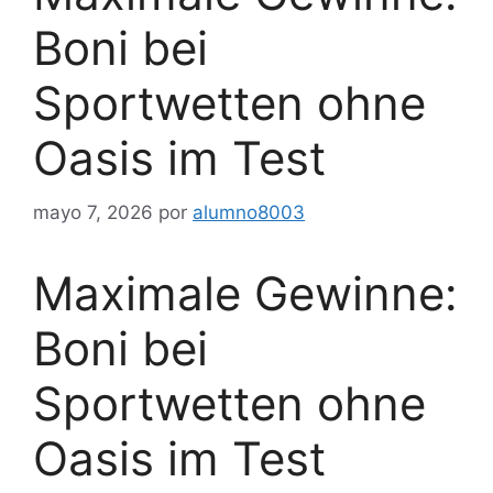
Boni bei
Sportwetten ohne
Oasis im Test
mayo 7, 2026
por
alumno8003
Maximale Gewinne:
Boni bei
Sportwetten ohne
Oasis im Test