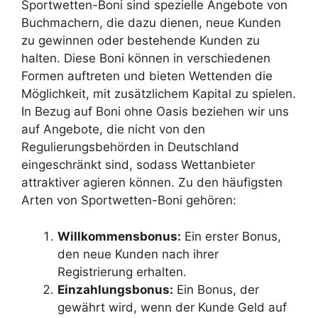
Sportwetten-Boni sind spezielle Angebote von
Buchmachern, die dazu dienen, neue Kunden
zu gewinnen oder bestehende Kunden zu
halten. Diese Boni können in verschiedenen
Formen auftreten und bieten Wettenden die
Möglichkeit, mit zusätzlichem Kapital zu spielen.
In Bezug auf Boni ohne Oasis beziehen wir uns
auf Angebote, die nicht von den
Regulierungsbehörden in Deutschland
eingeschränkt sind, sodass Wettanbieter
attraktiver agieren können. Zu den häufigsten
Arten von Sportwetten-Boni gehören:
Willkommensbonus:
Ein erster Bonus,
den neue Kunden nach ihrer
Registrierung erhalten.
Einzahlungsbonus:
Ein Bonus, der
gewährt wird, wenn der Kunde Geld auf