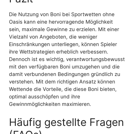
Die Nutzung von Boni bei Sportwetten ohne
Oasis kann eine hervorragende Möglichkeit
sein, maximale Gewinne zu erzielen. Mit einer
Vielzahl von Angeboten, die weniger
Einschränkungen unterliegen, können Spieler
ihre Wettstrategien erheblich verbessern.
Dennoch ist es wichtig, verantwortungsbewusst
mit den verfügbaren Boni umzugehen und die
damit verbundenen Bedingungen gründlich zu
verstehen. Mit dem richtigen Ansatz können
Wettende die Vorteile, die diese Boni bieten,
optimal ausschöpfen und ihre
Gewinnmöglichkeiten maximieren.
Häufig gestellte Fragen