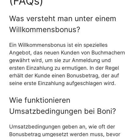
(FAQs)
Was versteht man unter einem
Willkommensbonus?
Ein Willkommensbonus ist ein spezielles
Angebot, das neuen Kunden von Buchmachern
gewährt wird, um sie zur Anmeldung und
ersten Einzahlung zu ermutigen. In der Regel
erhält der Kunde einen Bonusbetrag, der auf
seine erste Einzahlung aufgeschlagen wird.
Wie funktionieren
Umsatzbedingungen bei Boni?
Umsatzbedingungen geben an, wie oft der
Bonusbetrag umgesetzt werden muss, bevor