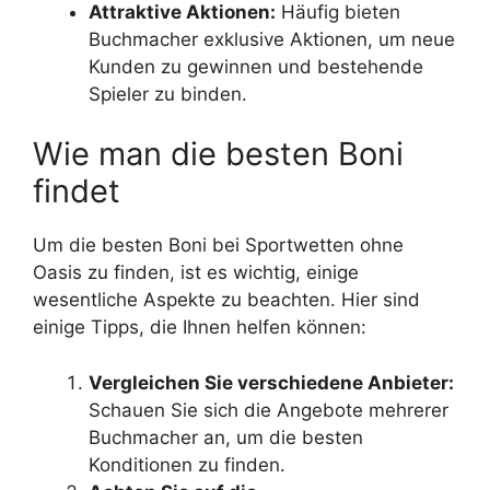
Attraktive Aktionen:
Häufig bieten
Buchmacher exklusive Aktionen, um neue
Kunden zu gewinnen und bestehende
Spieler zu binden.
Wie man die besten Boni
findet
Um die besten Boni bei Sportwetten ohne
Oasis zu finden, ist es wichtig, einige
wesentliche Aspekte zu beachten. Hier sind
einige Tipps, die Ihnen helfen können:
Vergleichen Sie verschiedene Anbieter:
Schauen Sie sich die Angebote mehrerer
Buchmacher an, um die besten
Konditionen zu finden.