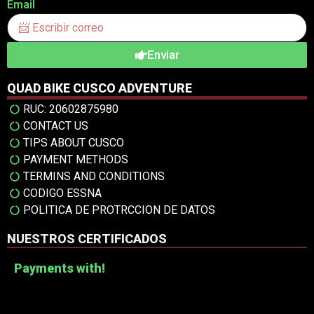
Email
Enviar
QUAD BIKE CUSCO ADVENTURE
RUC: 20602875980
CONTACT US
TIPS ABOUT CUSCO
PAYMENT METHODS
TERMINS AND CONDITIONS
CODIGO ESSNA
POLITICA DE PROTRCCION DE DATOS
NUESTROS CERTIFICADOS
Payments with!