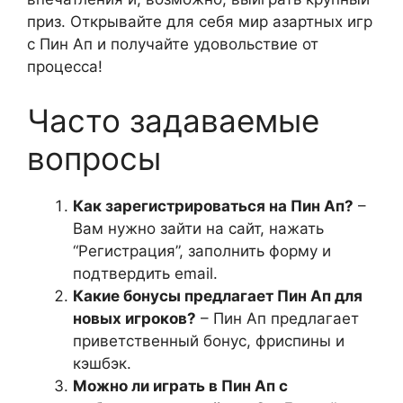
приз. Открывайте для себя мир азартных игр
с Пин Ап и получайте удовольствие от
процесса!
Часто задаваемые
вопросы
Как зарегистрироваться на Пин Ап?
–
Вам нужно зайти на сайт, нажать
“Регистрация”, заполнить форму и
подтвердить email.
Какие бонусы предлагает Пин Ап для
новых игроков?
– Пин Ап предлагает
приветственный бонус, фриспины и
кэшбэк.
Можно ли играть в Пин Ап с