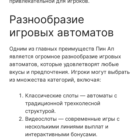
привлекательной для игроков.
Разнообразие
игровых автоматов
Одним из главных преимуществ Пин Ап
является огромное разнообразие игровых
автоматов, которые удовлетворят любые
вкусы и предпочтения. Игроки могут выбрать
из множества категорий, включая:
Классические слоты — автоматы с
традиционной трехколесной
структурой.
Видеослоты — современные игры с
несколькими линиями выплат и
интерактивными бонусами.