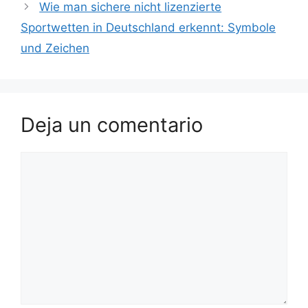
Wie man sichere nicht lizenzierte
Sportwetten in Deutschland erkennt: Symbole
und Zeichen
Deja un comentario