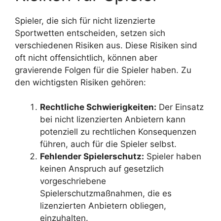
Spieler, die sich für nicht lizenzierte
Sportwetten entscheiden, setzen sich
verschiedenen Risiken aus. Diese Risiken sind
oft nicht offensichtlich, können aber
gravierende Folgen für die Spieler haben. Zu
den wichtigsten Risiken gehören:
Rechtliche Schwierigkeiten:
Der Einsatz
bei nicht lizenzierten Anbietern kann
potenziell zu rechtlichen Konsequenzen
führen, auch für die Spieler selbst.
Fehlender Spielerschutz:
Spieler haben
keinen Anspruch auf gesetzlich
vorgeschriebene
Spielerschutzmaßnahmen, die es
lizenzierten Anbietern obliegen,
einzuhalten.