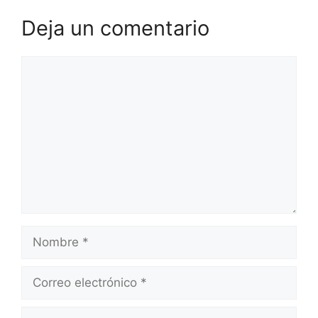
Deja un comentario