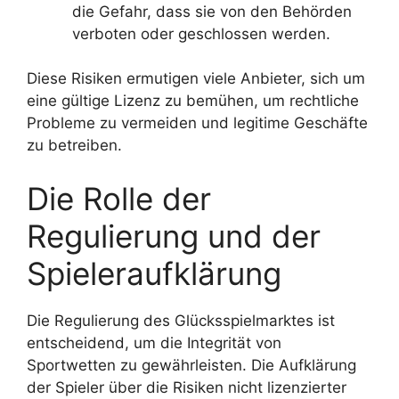
die Gefahr, dass sie von den Behörden
verboten oder geschlossen werden.
Diese Risiken ermutigen viele Anbieter, sich um
eine gültige Lizenz zu bemühen, um rechtliche
Probleme zu vermeiden und legitime Geschäfte
zu betreiben.
Die Rolle der
Regulierung und der
Spieleraufklärung
Die Regulierung des Glücksspielmarktes ist
entscheidend, um die Integrität von
Sportwetten zu gewährleisten. Die Aufklärung
der Spieler über die Risiken nicht lizenzierter