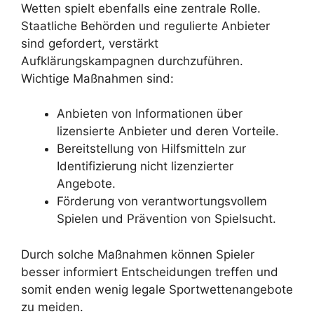
Wetten spielt ebenfalls eine zentrale Rolle.
Staatliche Behörden und regulierte Anbieter
sind gefordert, verstärkt
Aufklärungskampagnen durchzuführen.
Wichtige Maßnahmen sind:
Anbieten von Informationen über
lizensierte Anbieter und deren Vorteile.
Bereitstellung von Hilfsmitteln zur
Identifizierung nicht lizenzierter
Angebote.
Förderung von verantwortungsvollem
Spielen und Prävention von Spielsucht.
Durch solche Maßnahmen können Spieler
besser informiert Entscheidungen treffen und
somit enden wenig legale Sportwettenangebote
zu meiden.