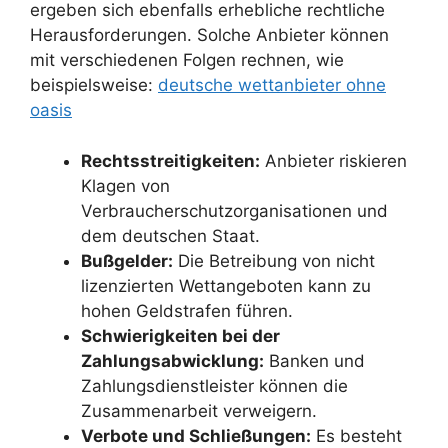
ergeben sich ebenfalls erhebliche rechtliche
Herausforderungen. Solche Anbieter können
mit verschiedenen Folgen rechnen, wie
beispielsweise:
deutsche wettanbieter ohne
oasis
Rechtsstreitigkeiten:
Anbieter riskieren
Klagen von
Verbraucherschutzorganisationen und
dem deutschen Staat.
Bußgelder:
Die Betreibung von nicht
lizenzierten Wettangeboten kann zu
hohen Geldstrafen führen.
Schwierigkeiten bei der
Zahlungsabwicklung:
Banken und
Zahlungsdienstleister können die
Zusammenarbeit verweigern.
Verbote und Schließungen:
Es besteht