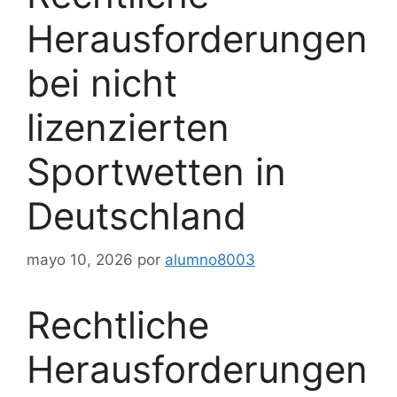
Herausforderungen
bei nicht
lizenzierten
Sportwetten in
Deutschland
mayo 10, 2026
por
alumno8003
Rechtliche
Herausforderungen