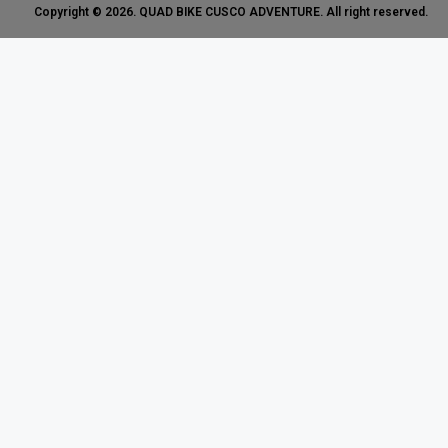
Copyright © 2026. QUAD BIKE CUSCO ADVENTURE. All right reserved.