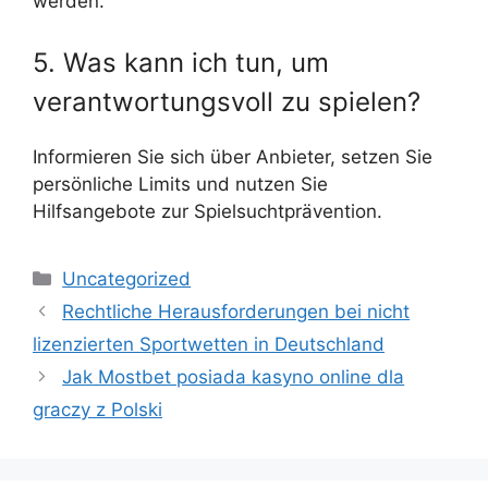
werden.
5. Was kann ich tun, um
verantwortungsvoll zu spielen?
Informieren Sie sich über Anbieter, setzen Sie
persönliche Limits und nutzen Sie
Hilfsangebote zur Spielsuchtprävention.
Uncategorized
Rechtliche Herausforderungen bei nicht
lizenzierten Sportwetten in Deutschland
Jak Mostbet posiada kasyno online dla
graczy z Polski