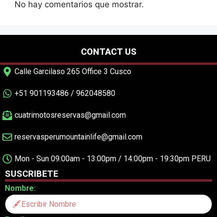
No hay comentarios que mostrar.
CONTACT US
Calle Garcilaso 265 Office 3 Cusco
+51 901193486 / 962048580
cuatrimotosreservas@gmail.com
reservasperumountainlife@gmail.com
Mon - Sun 09:00am - 13:00pm / 14:00pm - 19:30pm PERU
SUSCRIBETE
Nombre: