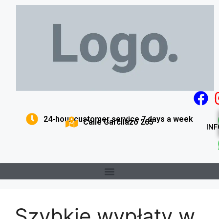
24-hour customer service 7 days a week
Calle Garcilazo 265
IN
Szybkie wypłaty w