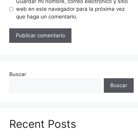
Guardar mi nombre, correo electrónico y sitio
web en este navegador para la próxima vez
que haga un comentario.
Buscar
Buscar
Recent Posts