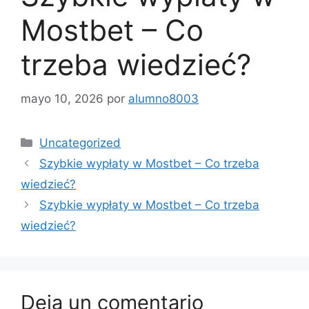
Mostbet – Co
trzeba wiedzieć?
mayo 10, 2026
por
alumno8003
Uncategorized
Szybkie wypłaty w Mostbet – Co trzeba
wiedzieć?
Szybkie wypłaty w Mostbet – Co trzeba
wiedzieć?
Deja un comentario