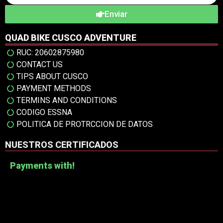
Enviar
QUAD BIKE CUSCO ADVENTURE
RUC: 20602875980
CONTACT US
TIPS ABOUT CUSCO
PAYMENT METHODS
TERMINS AND CONDITIONS
CODIGO ESSNA
POLITICA DE PROTRCCION DE DATOS
NUESTROS CERTIFICADOS
Payments with!