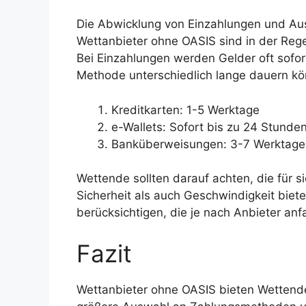
Die Abwicklung von Einzahlungen und Aus
Wettanbieter ohne OASIS sind in der Regel
Bei Einzahlungen werden Gelder oft sofo
Methode unterschiedlich lange dauern kö
Kreditkarten: 1-5 Werktage
e-Wallets: Sofort bis zu 24 Stunde
Banküberweisungen: 3-7 Werktage
Wettende sollten darauf achten, die für 
Sicherheit als auch Geschwindigkeit biet
berücksichtigen, die je nach Anbieter anf
Fazit
Wettanbieter ohne OASIS bieten Wettenden