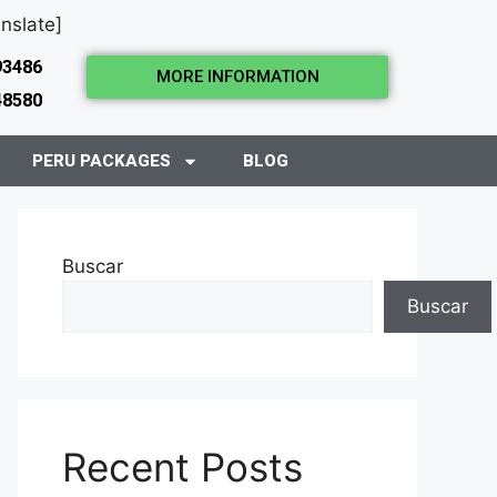
anslate]
93486
MORE INFORMATION
48580
PERU PACKAGES
BLOG
Buscar
Buscar
Recent Posts