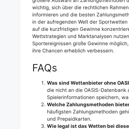
größere Auswahl an Zahlungsmethoden un
wichtig, sich über die rechtlichen Rahm
informieren und die besten Zahlungsmet
in der aufregenden Welt der Sportwetten er
auf die kurzfristigen Gewinne konzentrie
Wettstrategien und Marktanalysen nutzen. 
Sportereignissen große Gewinne möglich
ihre Chancen erheblich verbessern.
FAQs
Was sind Wettanbieter ohne OAS
die nicht an die OASIS-Datenbank 
Spielerinformationen speichern, wa
Welche Zahlungsmethoden bieten
häufigsten Zahlungsmethoden gehö
und Prepaidkarten.
Wie legal ist das Wetten bei die