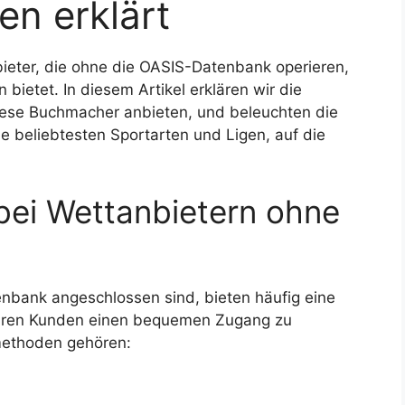
n erklärt
bieter, die ohne die OASIS-Datenbank operieren,
ietet. In diesem Artikel erklären wir die
ese Buchmacher anbieten, und beleuchten die
e beliebtesten Sportarten und Ligen, auf die
ei Wettanbietern ohne
enbank angeschlossen sind, bieten häufig eine
ihren Kunden einen bequemen Zugang zu
methoden gehören: