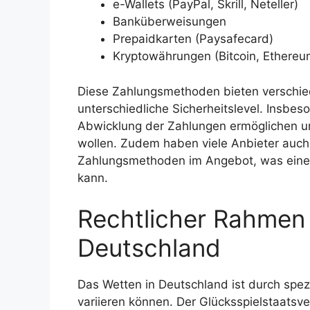
e-Wallets (PayPal, Skrill, Neteller)
Banküberweisungen
Prepaidkarten (Paysafecard)
Kryptowährungen (Bitcoin, Ethereu
Diese Zahlungsmethoden bieten verschied
unterschiedliche Sicherheitslevel. Insbeso
Abwicklung der Zahlungen ermöglichen un
wollen. Zudem haben viele Anbieter auch 
Zahlungsmethoden im Angebot, was einen 
kann.
Rechtlicher Rahmen 
Deutschland
Das Wetten in Deutschland ist durch spez
variieren können. Der Glücksspielstaatsve