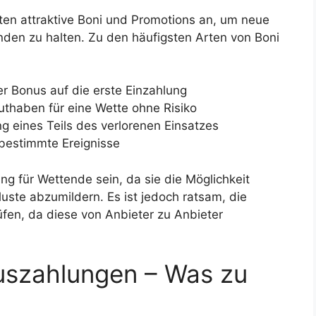
ten attraktive Boni und Promotions an, um neue
en zu halten. Zu den häufigsten Arten von Boni
r Bonus auf die erste Einzahlung
uthaben für eine Wette ohne Risiko
 eines Teils des verlorenen Einsatzes
bestimmte Ereignisse
ng für Wettende sein, da sie die Möglichkeit
uste abzumildern. Es ist jedoch ratsam, die
fen, da diese von Anbieter zu Anbieter
uszahlungen – Was zu