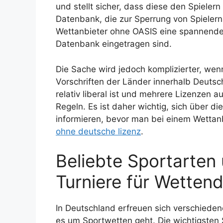
und stellt sicher, dass diese den Spieler
Datenbank, die zur Sperrung von Spielern 
Wettanbieter ohne OASIS eine spannende Op
Datenbank eingetragen sind.
Die Sache wird jedoch komplizierter, we
Vorschriften der Länder innerhalb Deuts
relativ liberal ist und mehrere Lizenzen a
Regeln. Es ist daher wichtig, sich über 
informieren, bevor man bei einem Wettan
ohne deutsche lizenz
.
Beliebte Sportarten 
Turniere für Wetten
In Deutschland erfreuen sich verschieden
es um Sportwetten geht. Die wichtigsten 