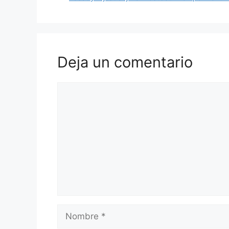
Deja un comentario