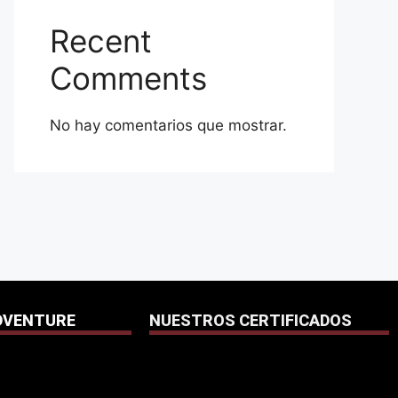
Recent
Comments
No hay comentarios que mostrar.
ADVENTURE
NUESTROS CERTIFICADOS