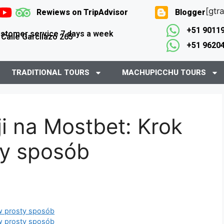
[gtr
Rewiews on TripAdvisor
Blogger
+51 9011
ustomer service 7 days a week
Calle Garcilazo 265
+51 9620
TRADITIONAL TOURS
MACHUPICCHU TOURS
ji na Mostbet: Krok
ty sposób
 w prosty sposób
 w prosty sposób