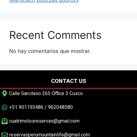
telefonach podczas podróży
Recent Comments
No hay comentarios que mostrar.
CONTACT US
Calle Garcilaso 265 Office 3 Cusco
+51 901193486 / 962048580
cuatrimotosreservas@gmail.com
reservasperumountainlife@gmail.com