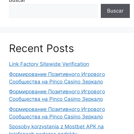
Buscar
Buscar
Recent Posts
Link Factory Sitewide Verification
Формирование Позитивного Игрового
Сообщества на Pinco Casino Зеркало
Формирование Позитивного Игрового
Сообщества на Pinco Casino Зеркало
Формирование Позитивного Игрового
Сообщества на Pinco Casino Зеркало
Sposoby korzystania z Mostbet APK na