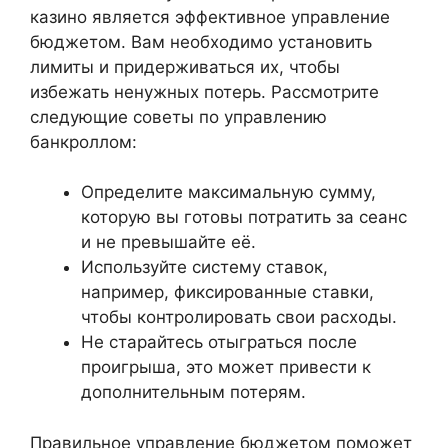
казино является эффективное управление
бюджетом. Вам необходимо установить
лимиты и придерживаться их, чтобы
избежать ненужных потерь. Рассмотрите
следующие советы по управлению
банкроллом:
Определите максимальную сумму,
которую вы готовы потратить за сеанс
и не превышайте её.
Используйте систему ставок,
например, фиксированные ставки,
чтобы контролировать свои расходы.
Не старайтесь отыграться после
проигрыша, это может привести к
дополнительным потерям.
Правильное управление бюджетом поможет