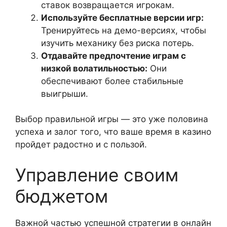
ставок возвращается игрокам.
Используйте бесплатные версии игр:
Тренируйтесь на демо-версиях, чтобы
изучить механику без риска потерь.
Отдавайте предпочтение играм с
низкой волатильностью:
Они
обеспечивают более стабильные
выигрыши.
Выбор правильной игры — это уже половина
успеха и залог того, что ваше время в казино
пройдет радостно и с пользой.
Управление своим
бюджетом
Важной частью успешной стратегии в онлайн