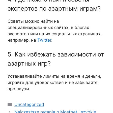
экспертов по азартным играм?
Советы можно найти на
специализированных сайтах, в блогах
экспертов или на их социальных страницах,
например, на
Twitter
.
5. Как избежать зависимости от
азартных игр?
Устанавливайте лимиты на время и деньги,
играйте для удовольствия и не забывайте
про паузы.
Uncategorized
Najczęstsze pytania o Mostbet i szybkie