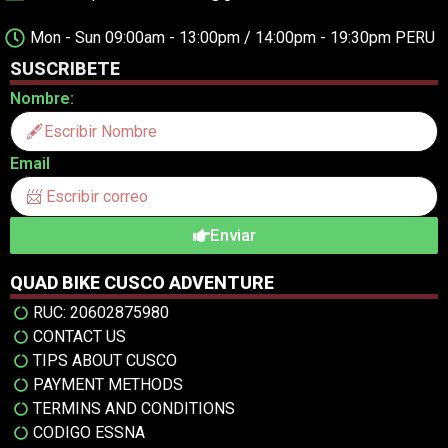
Mon - Sun 09:00am - 13:00pm / 14:00pm - 19:30pm PERU
SUSCRIBETE
Nombre:
Email
Enviar
QUAD BIKE CUSCO ADVENTURE
RUC: 20602875980
CONTACT US
TIPS ABOUT CUSCO
PAYMENT METHODS
TERMINS AND CONDITIONS
CODIGO ESSNA