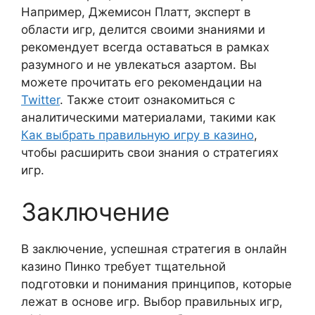
Например, Джемисон Платт, эксперт в
области игр, делится своими знаниями и
рекомендует всегда оставаться в рамках
разумного и не увлекаться азартом. Вы
можете прочитать его рекомендации на
Twitter
. Также стоит ознакомиться с
аналитическими материалами, такими как
Как выбрать правильную игру в казино
,
чтобы расширить свои знания о стратегиях
игр.
Заключение
В заключение, успешная стратегия в онлайн
казино Пинко требует тщательной
подготовки и понимания принципов, которые
лежат в основе игр. Выбор правильных игр,