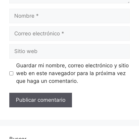
Guardar mi nombre, correo electrónico y sitio
web en este navegador para la próxima vez
que haga un comentario.