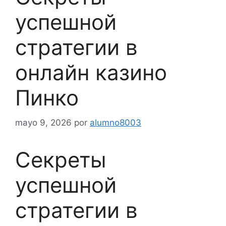
успешной
стратегии в
онлайн казино
Пинко
mayo 9, 2026
por
alumno8003
Секреты
успешной
стратегии в