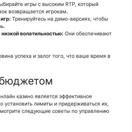
ыбирайте игры с высоким RTP, который
авок возвращается игрокам.
игр:
Тренируйтесь на демо-версиях, чтобы
ь.
 низкой волатильностью:
Они обеспечивают
вина успеха и залог того, что ваше время в
 бюджетом
онлайн казино является эффективное
 установить лимиты и придерживаться их,
смотрите следующие советы по управлению