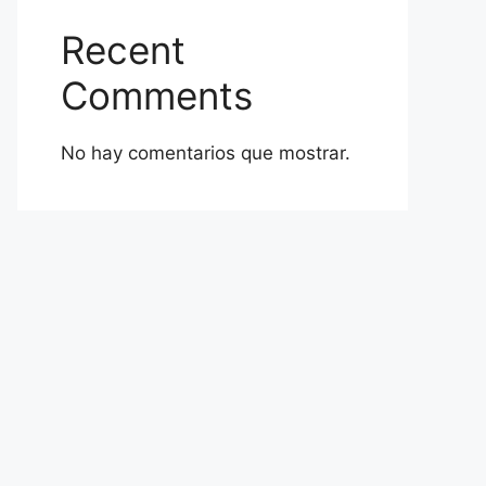
Recent
Comments
No hay comentarios que mostrar.