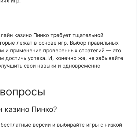
иях игр.
нлайн казино Пинко требует тщательной
торые лежат в основе игр. Выбор правильных
м и применение проверенных стратегий — это
м достичь успеха. И, конечно же, не забывайте
 улучшить свои навыки и одновременно
 вопросы
н казино Пинко?
 бесплатные версии и выбирайте игры с низкой