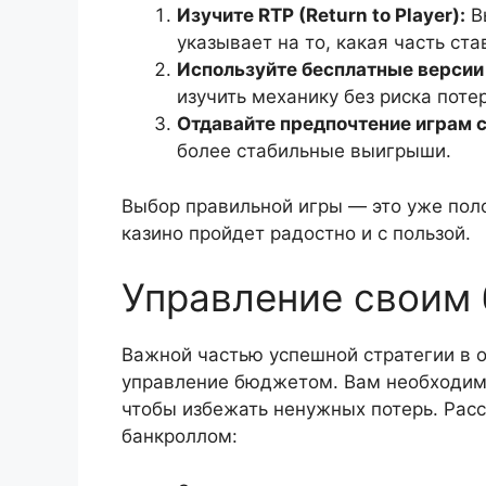
Изучите RTP (Return to Player):
В
указывает на то, какая часть ст
Используйте бесплатные версии 
изучить механику без риска потер
Отдавайте предпочтение играм с
более стабильные выигрыши.
Выбор правильной игры — это уже поло
казино пройдет радостно и с пользой.
Управление своим
Важной частью успешной стратегии в 
управление бюджетом. Вам необходимо
чтобы избежать ненужных потерь. Рас
банкроллом: