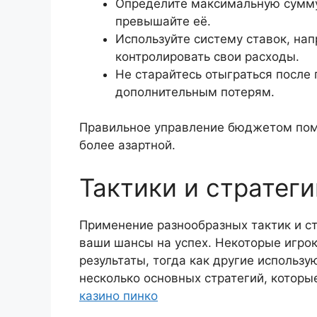
Определите максимальную сумму,
превышайте её.
Используйте систему ставок, на
контролировать свои расходы.
Не старайтесь отыграться после
дополнительным потерям.
Правильное управление бюджетом помо
более азартной.
Тактики и стратеги
Применение разнообразных тактик и ст
ваши шансы на успех. Некоторые игро
результаты, тогда как другие использу
несколько основных стратегий, котор
казино пинко