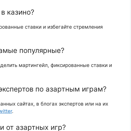
 в казино?
рованные ставки и избегайте стремления
 самые популярные?
делить мартингейл, фиксированные ставки и
 экспертов по азартным играм?
нных сайтах, в блогах экспертов или на их
witter
.
и от азартных игр?