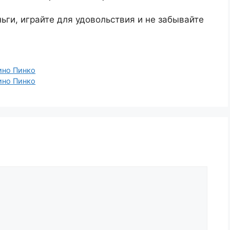
ьги, играйте для удовольствия и не забывайте
ино Пинко
ино Пинко