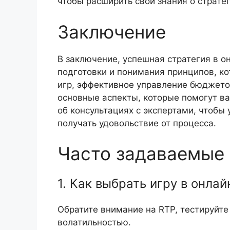
чтобы расширить свои знания о стратег
Заключение
В заключение, успешная стратегия в о
подготовки и понимания принципов, ко
игр, эффективное управление бюджето
основные аспекты, которые помогут ва
об консультациях с экспертами, чтобы
получать удовольствие от процесса.
Часто задаваемые
1. Как выбрать игру в онлай
Обратите внимание на RTP, тестируйте
волатильностью.