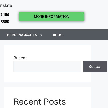
anslate]
93486
MORE INFORMATION
48580
PERU PACKAGES
BLOG
Buscar
Buscar
Recent Posts